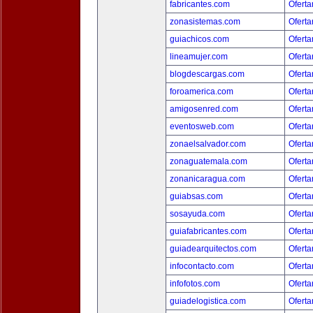
fabricantes.com
Oferta
zonasistemas.com
Oferta
guiachicos.com
Oferta
lineamujer.com
Oferta
blogdescargas.com
Oferta
foroamerica.com
Oferta
amigosenred.com
Oferta
eventosweb.com
Oferta
zonaelsalvador.com
Oferta
zonaguatemala.com
Oferta
zonanicaragua.com
Oferta
guiabsas.com
Oferta
sosayuda.com
Oferta
guiafabricantes.com
Oferta
guiadearquitectos.com
Oferta
infocontacto.com
Oferta
infofotos.com
Oferta
guiadelogistica.com
Oferta