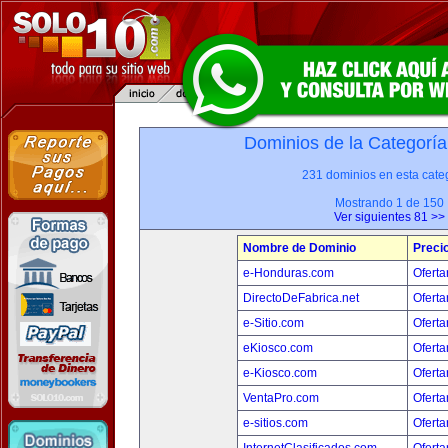
Dominios de la Categoría
231 dominios en esta categ
Mostrando 1 de 150
Ver siguientes 81 >>
Nombre de Dominio
Preci
e-Honduras.com
Oferta
DirectoDeFabrica.net
Oferta
e-Sitio.com
Oferta
eKiosco.com
Oferta
e-Kiosco.com
Oferta
VentaPro.com
Oferta
e-sitios.com
Oferta