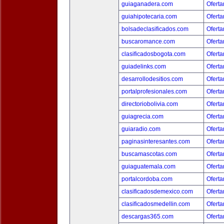
guiaganadera.com
Oferta
guiahipotecaria.com
Oferta
bolsadeclasificados.com
Oferta
buscaromance.com
Oferta
clasificadosbogota.com
Oferta
guiadelinks.com
Oferta
desarrollodesitios.com
Oferta
portalprofesionales.com
Oferta
directoriobolivia.com
Oferta
guiagrecia.com
Oferta
guiaradio.com
Oferta
paginasinteresantes.com
Oferta
buscamascotas.com
Oferta
guiaguatemala.com
Oferta
portalcordoba.com
Oferta
clasificadosdemexico.com
Oferta
clasificadosmedellin.com
Oferta
descargas365.com
Oferta