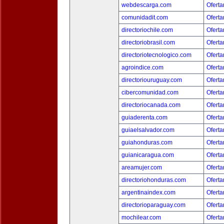
webdescarga.com
Oferta
comunidadit.com
Oferta
directoriochile.com
Oferta
directoriobrasil.com
Oferta
directoriotecnologico.com
Oferta
agroindice.com
Oferta
directoriouruguay.com
Oferta
cibercomunidad.com
Oferta
directoriocanada.com
Oferta
guiaderenta.com
Oferta
guiaelsalvador.com
Oferta
guiahonduras.com
Oferta
guianicaragua.com
Oferta
areamujer.com
Oferta
directoriohonduras.com
Oferta
argentinaindex.com
Oferta
directorioparaguay.com
Oferta
mochilear.com
Oferta