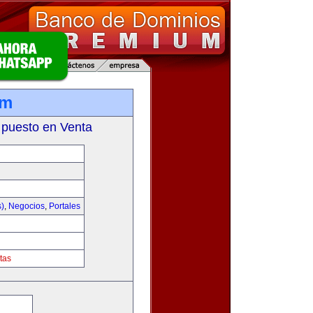
om
 puesto en Venta
s)
,
Negocios
,
Portales
tas