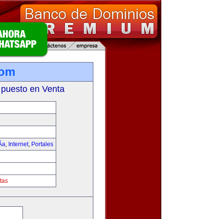
com
 puesto en Venta
­a
,
Internet
,
Portales
tas