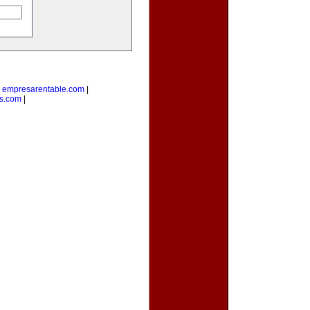
|
empresarentable.com
|
s.com
|