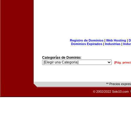
Registro de Dominios
|
Web Hosting
|
D
Dominios Expirados
|
Industrias
|
Indu
Categorías de Dominio:
[Pág. princi
** Precios expre
© 2002/2022 Solo10.com