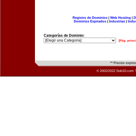
Registro de Dominios
|
Web Hosting
|
D
Dominios Expirados
|
Industrias
|
Indu
Categorías de Dominio:
[Pág. princi
** Precios expre
© 2002/2022 Solo10.com