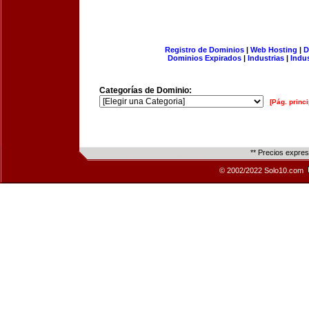
Registro de Dominios
|
Web Hosting
|
D
Dominios Expirados
|
Industrias
|
Indu
Categorías de Dominio:
[Pág. princi
** Precios expre
© 2002/2022 Solo10.com