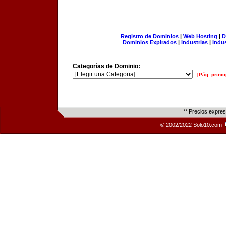
Registro de Dominios
|
Web Hosting
|
D
Dominios Expirados
|
Industrias
|
Indu
Categorías de Dominio:
[Pág. princi
** Precios expre
© 2002/2022 Solo10.com