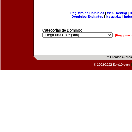
Registro de Dominios
|
Web Hosting
|
D
Dominios Expirados
|
Industrias
|
Indu
Categorías de Dominio:
[Pág. princi
** Precios expre
© 2002/2022 Solo10.com