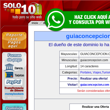
guiaconcepcio
El dueño de este dominio lo ha
Mayusculas:
GUIACONCEPCION.
Minusculas:
guiaconcepcion.com
Longitud:
14 caracteres
Categorias:
Portales
,
Viajes,Turi
Precio:
Realizar una oferta!
Visitar!
guiaconcepcion.com
Serán consideradas ofer
Realizar una Oferta