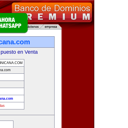
icana.com
 puesto en Venta
INICANA.COM
ana.com
cana.com
tas