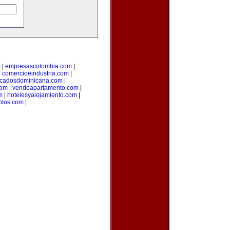
m
|
empresascolombia.com
|
|
comercioeindustria.com
|
ficadosdominicana.com
|
com
|
vendoapartamento.com
|
m
|
hotelesyalojamiento.com
|
otos.com
|