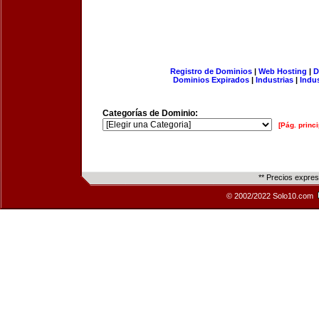
Registro de Dominios
|
Web Hosting
|
D
Dominios Expirados
|
Industrias
|
Indu
Categorías de Dominio:
[Pág. princi
** Precios expre
© 2002/2022 Solo10.com