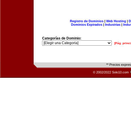
Registro de Dominios
|
Web Hosting
|
D
Dominios Expirados
|
Industrias
|
Indu
Categorías de Dominio:
[Pág. princi
** Precios expre
© 2002/2022 Solo10.com