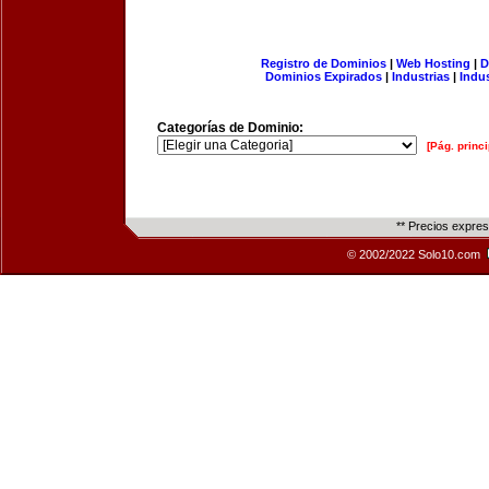
Registro de Dominios
|
Web Hosting
|
D
Dominios Expirados
|
Industrias
|
Indu
Categorías de Dominio:
[Pág. princi
** Precios expre
© 2002/2022 Solo10.com