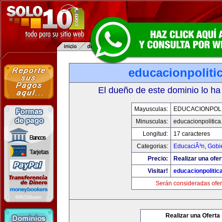
educacionpoliti
El dueño de este dominio lo ha
Mayusculas:
EDUCACIONPOLI
Minusculas:
educacionpolitic
Longitud:
17 caracteres
Categorias:
EducaciÃ³n
,
Gobi
Precio:
Realizar una ofer
Visitar!
educacionpolitic
Serán consideradas ofer
Realizar una Oferta