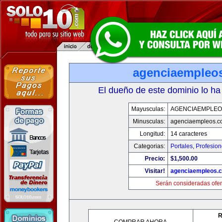
agenciaempleo
El dueño de este dominio lo ha
Mayusculas:
AGENCIAEMPLEO
Minusculas:
agenciaempleos.c
Longitud:
14 caracteres
Categorias:
Portales
,
Profesio
Precio:
$1,500.00
Visitar!
agenciaempleos.
Serán consideradas ofer
R