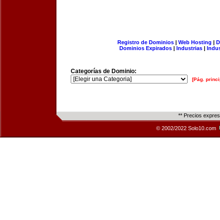
Registro de Dominios
|
Web Hosting
|
D
Dominios Expirados
|
Industrias
|
Indu
Categorías de Dominio:
[Pág. princi
** Precios expre
© 2002/2022 Solo10.com