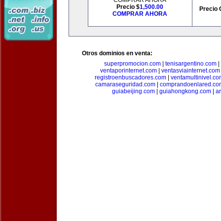
COMPRAR AHORA
Precio $
1,500.00
Precio 
COMPRAR AHORA
Otros dominios en venta:
superpromocion.com
|
tenisargentino.com
|
ventaporinternet.com
|
ventasviainternet.com
registroenbuscadores.com
|
ventamultinivel.c
camaraseguridad.com
|
comprandoenlared.co
guiabeijing.com
|
guiahongkong.com
|
a