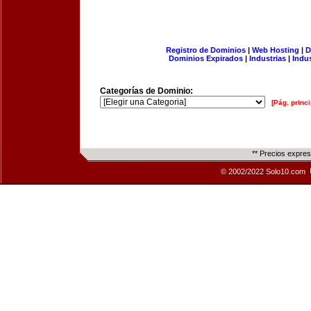
Registro de Dominios
|
Web Hosting
|
D
Dominios Expirados
|
Industrias
|
Indu
Categorías de Dominio:
[Pág. princi
** Precios expre
© 2002/2022 Solo10.com