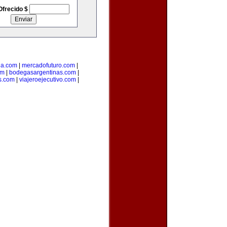
Ofrecido $
ia.com
|
mercadofuturo.com
|
om
|
bodegasargentinas.com
|
s.com
|
viajeroejecutivo.com
|