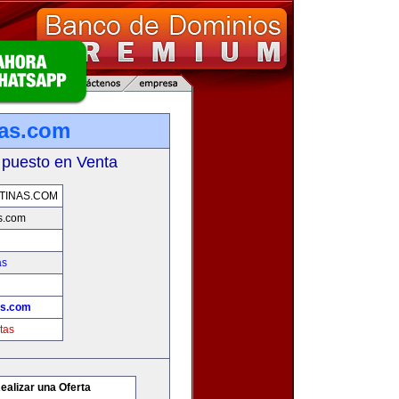
nas.com
 puesto en Venta
TINAS.COM
s.com
as
as.com
tas
ealizar una Oferta