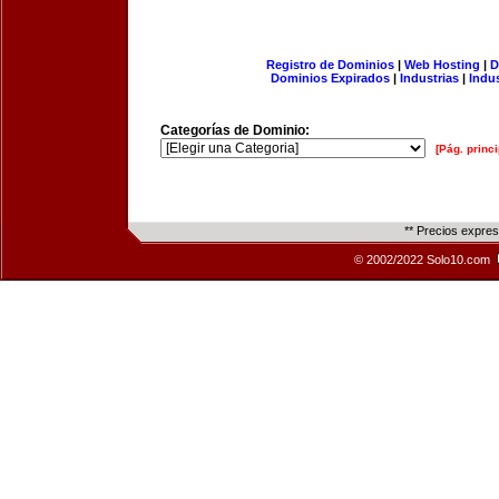
Registro de Dominios
|
Web Hosting
|
D
Dominios Expirados
|
Industrias
|
Indu
Categorías de Dominio:
[Pág. princi
** Precios expre
© 2002/2022 Solo10.com